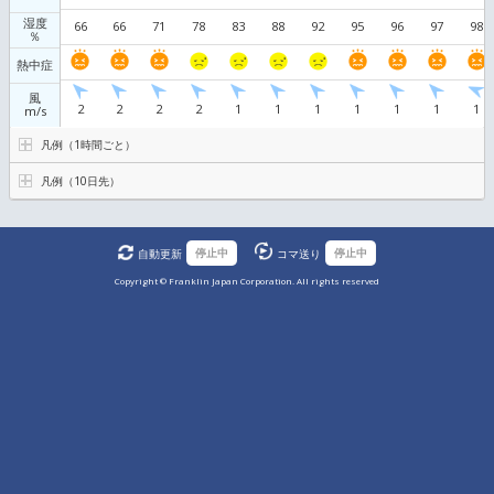
天気
雷の
可能性
雨
mm/h
0
0
0
0
0
0
0
0
30
30
気温
29
28
27
℃
26
26
26
湿度
66
66
71
78
83
88
92
95
％
熱中症
風
2
2
2
2
1
1
1
1
m/s
凡例（1時間ごと）
凡例（10日先）