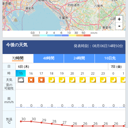
10 km
Leaflet
|
© OpenStr
今後の天気
発表時刻：
08
月
0
72時間
48時間
24時間
日
6
日 (
木
)
時
15
16
17
18
19
20
21
22