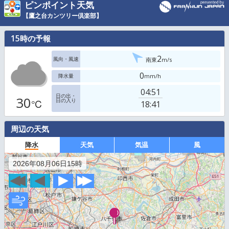
ピンポイント天気
【鷹之台カンツリー倶楽部】
15
時の予報
2
南東
m/s
風向・風速
0
mm/h
降水量
04:51
日の出・
30
日の入り
℃
18:41
周辺の天気
降水
天気
気温
2026年08月06日15時