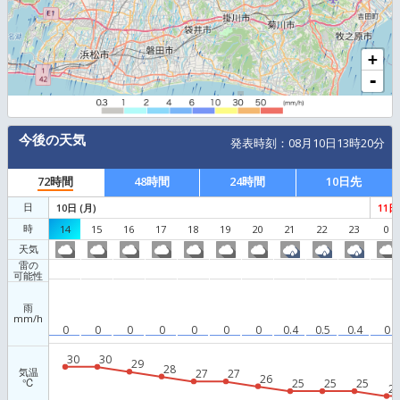
10 km
Leaflet
|
© OpenStr
今後の天気
発表時刻：
08
月
1
72時間
48時間
24時間
日
10
日 (
月
)
時
14
15
16
17
18
19
20
21