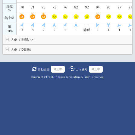
天気
雷の
可能性
雨
mm/h
0
0
0
0
0
0
0
0.4
30
30
29
28
気温
27
27
26
℃
25
湿度
70
71
73
73
76
82
92
94
％
熱中症
風
3
3
2
2
1
1
静穏
1
m/s
凡例（1時間ごと）
凡例（10日先）