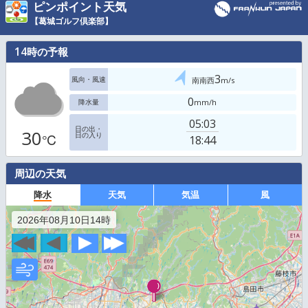
ピンポイント天気
【葛城ゴルフ倶楽部】
14
時の予報
3
南南西
m/s
風向・風速
0
mm/h
降水量
05:03
日の出・
30
日の入り
℃
18:44
周辺の天気
降水
天気
気温
2026年08月10日14時